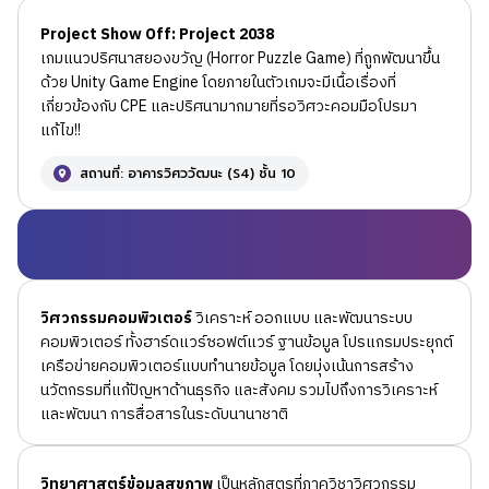
Project Show Off: Project 2038
เกมแนวปริศนาสยองขวัญ (Horror Puzzle Game) ที่ถูกพัฒนาขึ้น
ด้วย Unity Game Engine โดยภายในตัวเกมจะมีเนื้อเรื่องที่
เกี่ยวข้องกับ CPE และปริศนามากมายที่รอวิศวะคอมมือโปรมา
แก้ไข!!
สถานที่: อาคารวิศววัฒนะ (S4) ชั้น 10
วิศวกรรมคอมพิวเตอร์
วิเคราะห์ ออกแบบ และพัฒนาระบบ
คอมพิวเตอร์ ทั้งฮาร์ดแวร์ซอฟต์แวร์ ฐานข้อมูล โปรแกรมประยุกต์
เครือข่ายคอมพิวเตอร์แบบทำนายข้อมูล โดยมุ่งเน้นการสร้าง
นวัตกรรมที่แก้ปัญหาด้านธุรกิจ และสังคม รวมไปถึงการวิเคราะห์
และพัฒนา การสื่อสารในระดับนานาชาติ
วิทยาศาสตร์ข้อมูลสุขภาพ
เป็นหลักสูตรที่ภาควิชาวิศวกรรม