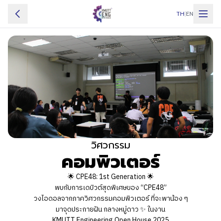
TH
|
EN
ไฮไลท์
ภาควิชา
อินไซต์คณะ
กิจกรรม
การแข่งขัน
สถานที่จัดงาน
คำถามที่พบบ่อย
วิศวกรรม
คอมพิวเตอร์
🌟 CPE48: 1st Generation 🌟
พบกับการเดบิวต์สุดพิเศษของ “CPE48”
วงไอดอลจากภาควิศวกรรมคอมพิวเตอร์ ที่จะพาน้อง ๆ
มาจุดประกายฝัน กลางหมู่ดาว ✨ ในงาน
KMUTT Engineering Open House 2025