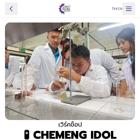
TH
|
EN
ไฮไลท์
ภาควิชา
อินไซต์คณะ
กิจกรรม
การแข่งขัน
สถานที่จัดงาน
คำถามที่พบบ่อย
เวิร์คช็อป
🧪 CHEMENG IDOL