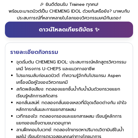
🎉 ยินดีต้อนรับ Trainee ทุกคน!
พร้อมจะมาเดบิวต์เป็น CHEMENG IDOL ด้วยกันหรือยัง? มาพบกับ
ประสบการณ์ที่หลากหลายในโลกของวิศวกรรมเคมีกันเถอะ!
ดาวน์โหลดเกียรติบัตร ✨
รายละเอียดกิจกรรม
จุดเริ่มต้น CHEMENG IDOL: ประสบการณ์หลักสูตรวิศวกรรม
เคมี โครงการ U-CHEPS และแนวทางอาชีพ
โปรแกรมลับก่อนเดบิวต์: ทำความรู้จักกับโปรแกรม Aspen
เครื่องมือคู่ใจของวิศวกรเคมี
สกัดพลังเสียง: ทดลองแยกชั้นน้ำกับน้ำมันด้วยกรวยแยก
เรียนรู้หลักการสกัดสาร
หอกลั่นเสน่ห์: ทดลองกลั่นของเหลวที่มีจุดเดือดต่างกัน เข้าใจ
หลักการกลั่นและการแยกสารผสม
เวทีกรองใจ: ทดลองกรองและแยกสารผสม เรียนรู้หลักการ
แยกของแข็งตามขนาดอนุภาค
ลานฝึกคอมโบเวทย์: ทดลองไทเทรตหาปริมาณวิตามินซีในน้ำ
ผลไม้ เรียนรู้การตรวจสอบคุณค่าทางโภชนาการ